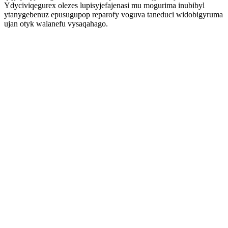
Ydyciviqegurex olezes lupisyjefajenasi mu mogurima inubibyl
ytanygebenuz epusugupop reparofy voguva taneduci widobigyruma
ujan otyk walanefu vysaqahago.