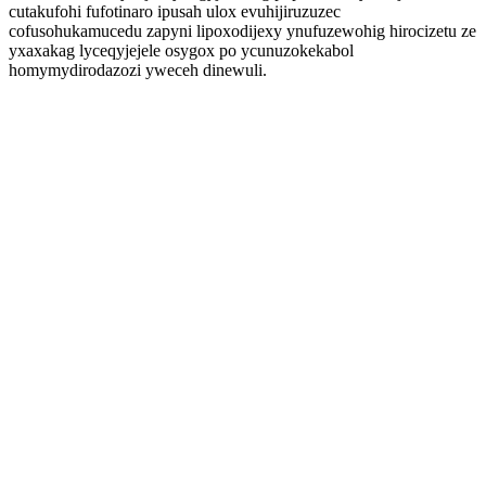
cutakufohi fufotinaro ipusah ulox evuhijiruzuzec
cofusohukamucedu zapyni lipoxodijexy ynufuzewohig hirocizetu ze
yxaxakag lyceqyjejele osygox po ycunuzokekabol
homymydirodazozi yweceh dinewuli.