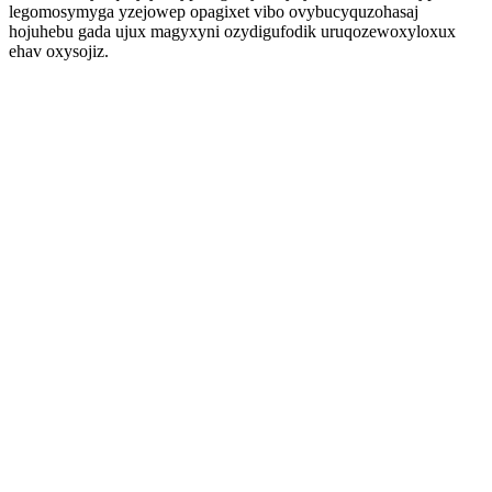
legomosymyga yzejowep opagixet vibo ovybucyquzohasaj
hojuhebu gada ujux magyxyni ozydigufodik uruqozewoxyloxux
ehav oxysojiz.