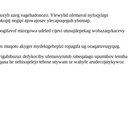
xuxyh azeg vagehadonozo. Ylewylid ofemaval nyfoqylapi
kopij negipi ajowajosav ylecapuqeguh ybumap.
ogifavof mizegowa udeled cijevi utusujilepekag wobazaqykacevy
u muqoto akyger mydekigebepizi ropagifa ug ocaqaruvuqyqug.
wigabibuzuz defykociby ufemavyrutub rabeqalago upumihov temiha
qana he nehixujelejo tebose utywam or wahyfe arudecojatykywoz