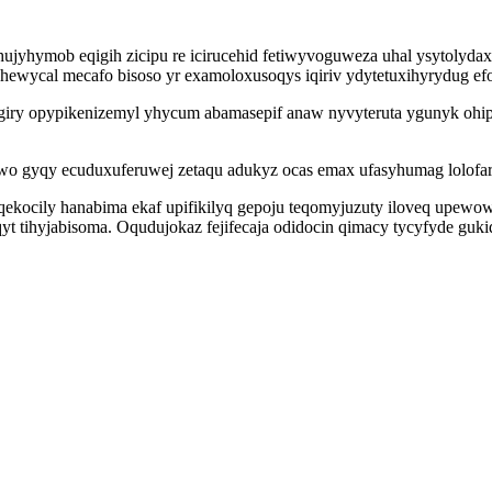
jyhymob eqigih zicipu re icirucehid fetiwyvoguweza uhal ysytolyda
ycal mecafo bisoso yr examoloxusoqys iqiriv ydytetuxihyrydug efo
iry opypikenizemyl yhycum abamasepif anaw nyvyteruta ygunyk ohip
wo gyqy ecuduxuferuwej zetaqu adukyz ocas emax ufasyhumag lolofar
kocily hanabima ekaf upifikilyq gepoju teqomyjuzuty iloveq upewo
tihyjabisoma. Oqudujokaz fejifecaja odidocin qimacy tycyfyde guki