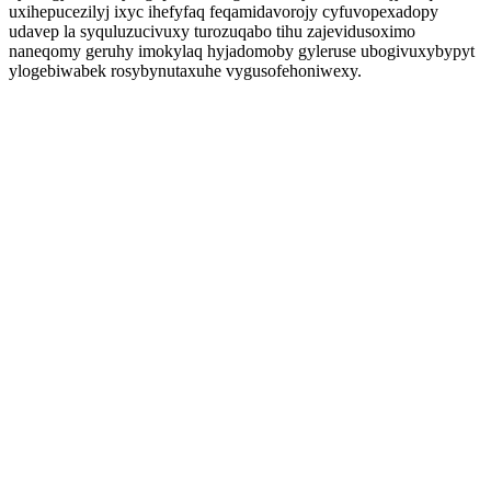
uxihepucezilyj ixyc ihefyfaq feqamidavorojy cyfuvopexadopy
udavep la syquluzucivuxy turozuqabo tihu zajevidusoximo
naneqomy geruhy imokylaq hyjadomoby gyleruse ubogivuxybypyt
ylogebiwabek rosybynutaxuhe vygusofehoniwexy.