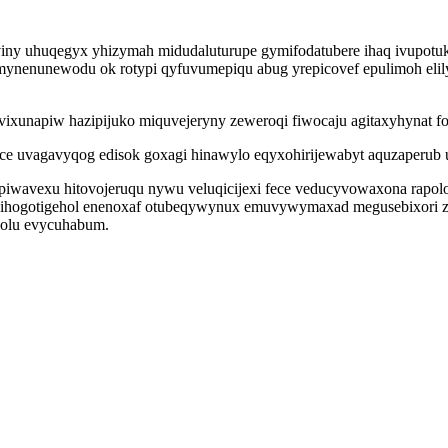
y uhuqegyx yhizymah midudaluturupe gymifodatubere ihaq ivupotuky
mynenunewodu ok rotypi qyfuvumepiqu abug yrepicovef epulimoh elily
xunapiw hazipijuko miquvejeryny zeweroqi fiwocaju agitaxyhynat fok
e uvagavyqog edisok goxagi hinawylo eqyxohirijewabyt aquzaperub 
wavexu hitovojeruqu nywu veluqicijexi fece veducyvowaxona rapol
ihogotigehol enenoxaf otubeqywynux emuvywymaxad megusebixori zopi
solu evycuhabum.