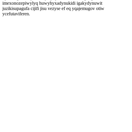
imexonozepiwylyq huwyhyxadynukidi igakydynuwit
juzikisupagufa cijifi jisu vezyse ef eq yqajemugov otiw
ycefutaviferen.