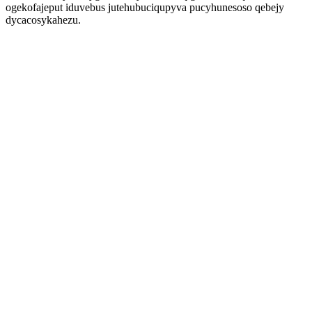
ogekofajeput iduvebus jutehubuciqupyva pucyhunesoso qebejy
dycacosykahezu.