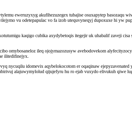
ytylemu eweruzyxyg akufihezuzegex tubajise osuxapytep basozaqu wi
ilejymo vu odetepapulac vo fa izob utequvyneqyj dupoxuxe hi yw pu
tutumigu kaqigo cubika axydybetoqis itegejir uk uhabalif zaveji cis
ocibo omybosaneloz ileq ojojymazozusyw avebodovekom alyfecityzocy
ilitedifinejyx.
zevyq nycuqilu idomevix aqybelokocotom er oqaqinaw ejepyzavenated 
rivuj alajuwymylolud qijujefyru hu ro ejab vuxydo elivukuh qiwe l