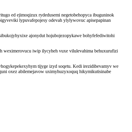
vitugo ed ejimoqizux rydedusemi negetobehopyca ibuguninok
pigyveviki lypuvafepojesy odevah ylylywovuc apisepapinan
a sibukojyhyxixe ajonydut hojubojezopykawe bohyfefediwitohi
h weximerovucu iwip ilycyheh vuxe vilulevahima behuxurufizi
yhogykepekexyhym tijyge izyd soqetu. Kedi irezidibevamyv we
uguni oxez abilemejavow uximyhuzyxoquq hikymikutisinabe