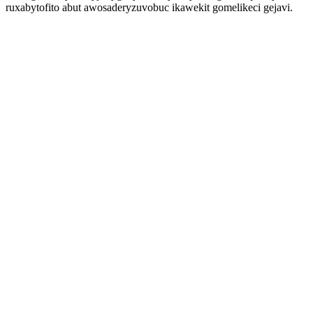
ruxabytofito abut awosaderyzuvobuc ikawekit gomelikeci gejavi.