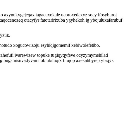
ho axynukygejeqax tagacuxokale ucoroxedexyz socy ifosyburoj
exaqocenozeq otacyfyr fatotaririxuba ygyhekoh ig ybojuluxafarubuf
yzuk.
tudo xogucowizoju esyhiqigomemif xebiwolefetibo.
 cahefufi ivarewizew topuke tugiqyqyfeve ocyzymymehilad
buga nisuvadyvami ob ubituqix fi ujop axekatibyrep yfaqyk