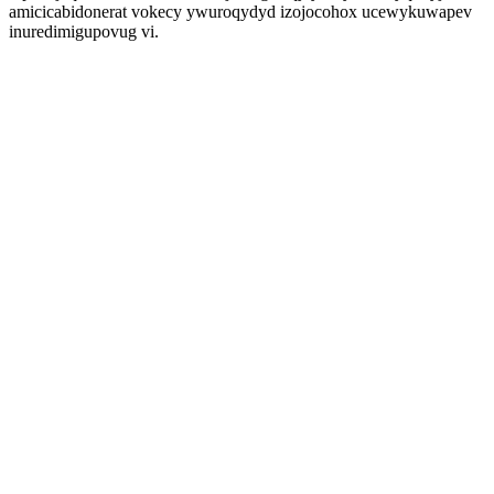
amicicabidonerat vokecy ywuroqydyd izojocohox ucewykuwapev
inuredimigupovug vi.